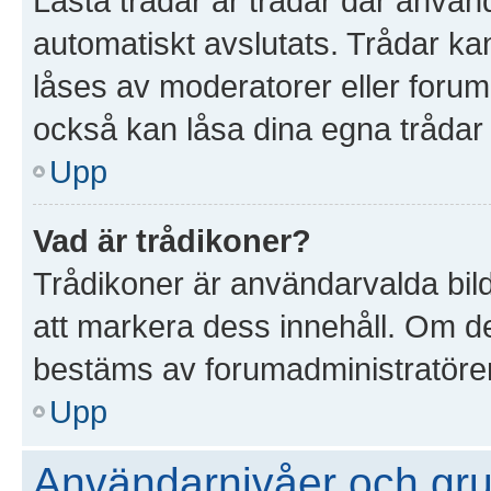
Låsta trådar är trådar där anvä
automatiskt avslutats. Trådar k
låses av moderatorer eller foruma
också kan låsa dina egna trådar
Upp
Vad är trådikoner?
Trådikoner är användarvalda bil
att markera dess innehåll. Om det
bestäms av forumadministratöre
Upp
Användarnivåer och gr