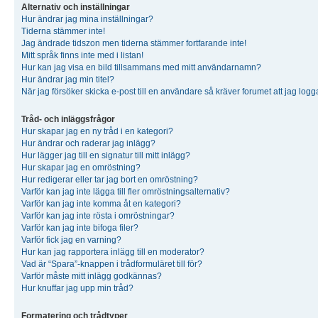
Alternativ och inställningar
Hur ändrar jag mina inställningar?
Tiderna stämmer inte!
Jag ändrade tidszon men tiderna stämmer fortfarande inte!
Mitt språk finns inte med i listan!
Hur kan jag visa en bild tillsammans med mitt användarnamn?
Hur ändrar jag min titel?
När jag försöker skicka e-post till en användare så kräver forumet att jag logg
Tråd- och inläggsfrågor
Hur skapar jag en ny tråd i en kategori?
Hur ändrar och raderar jag inlägg?
Hur lägger jag till en signatur till mitt inlägg?
Hur skapar jag en omröstning?
Hur redigerar eller tar jag bort en omröstning?
Varför kan jag inte lägga till fler omröstningsalternativ?
Varför kan jag inte komma åt en kategori?
Varför kan jag inte rösta i omröstningar?
Varför kan jag inte bifoga filer?
Varför fick jag en varning?
Hur kan jag rapportera inlägg till en moderator?
Vad är “Spara”-knappen i trådformuläret till för?
Varför måste mitt inlägg godkännas?
Hur knuffar jag upp min tråd?
Formatering och trådtyper