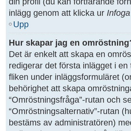
din profil (du kan fortfarande för
inlägg genom att klicka ur
Infoga
Upp
Hur skapar jag en omröstning
Det är enkelt att skapa en omröst
redigerar det första inlägget i e
fliken under inläggsformuläret (o
behörighet att skapa omröstninga
“Omröstningsfråga”-rutan och sed
“Omröstningsalternativ”-rutan (
bestäms av administratören) med