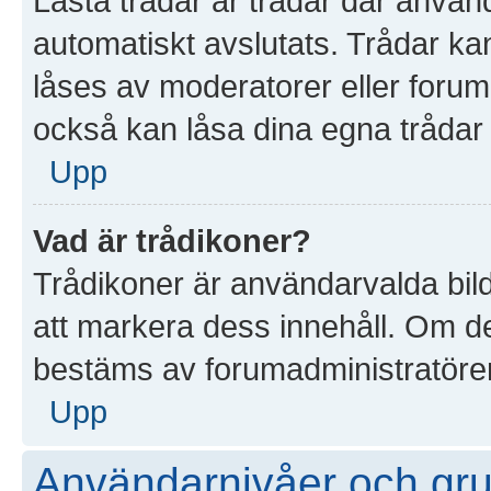
Låsta trådar är trådar där anvä
automatiskt avslutats. Trådar k
låses av moderatorer eller foruma
också kan låsa dina egna trådar
Upp
Vad är trådikoner?
Trådikoner är användarvalda bil
att markera dess innehåll. Om det
bestäms av forumadministratöre
Upp
Användarnivåer och gr