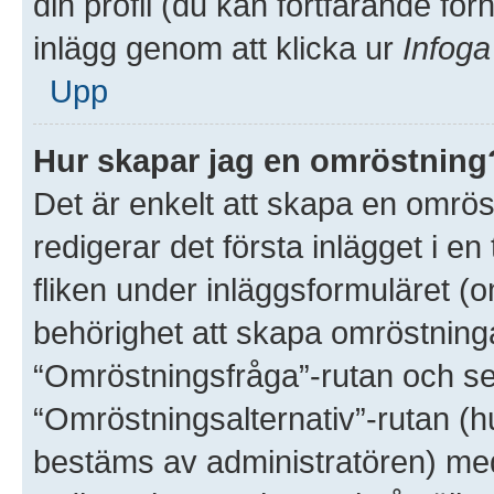
din profil (du kan fortfarande för
inlägg genom att klicka ur
Infoga
Upp
Hur skapar jag en omröstning
Det är enkelt att skapa en omröst
redigerar det första inlägget i e
fliken under inläggsformuläret (o
behörighet att skapa omröstninga
“Omröstningsfråga”-rutan och sed
“Omröstningsalternativ”-rutan (
bestäms av administratören) med