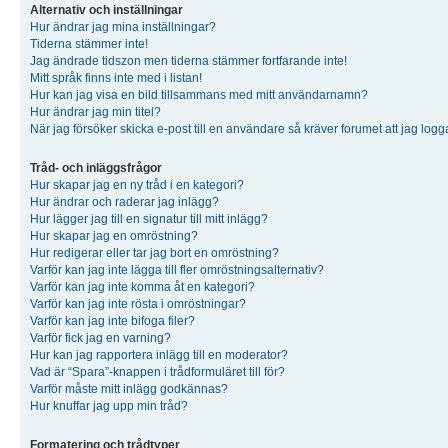
Alternativ och inställningar
Hur ändrar jag mina inställningar?
Tiderna stämmer inte!
Jag ändrade tidszon men tiderna stämmer fortfarande inte!
Mitt språk finns inte med i listan!
Hur kan jag visa en bild tillsammans med mitt användarnamn?
Hur ändrar jag min titel?
När jag försöker skicka e-post till en användare så kräver forumet att jag logg
Tråd- och inläggsfrågor
Hur skapar jag en ny tråd i en kategori?
Hur ändrar och raderar jag inlägg?
Hur lägger jag till en signatur till mitt inlägg?
Hur skapar jag en omröstning?
Hur redigerar eller tar jag bort en omröstning?
Varför kan jag inte lägga till fler omröstningsalternativ?
Varför kan jag inte komma åt en kategori?
Varför kan jag inte rösta i omröstningar?
Varför kan jag inte bifoga filer?
Varför fick jag en varning?
Hur kan jag rapportera inlägg till en moderator?
Vad är “Spara”-knappen i trådformuläret till för?
Varför måste mitt inlägg godkännas?
Hur knuffar jag upp min tråd?
Formatering och trådtyper