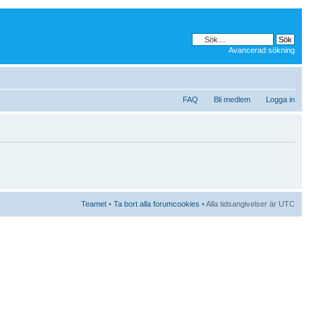
Avancerad sökning
FAQ
Bli medlem
Logga in
Teamet
•
Ta bort alla forumcookies
• Alla tidsangivelser är UTC