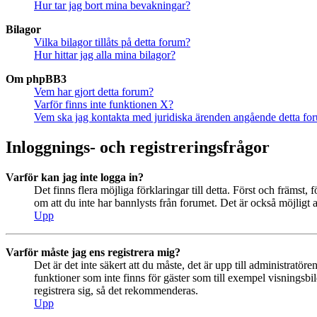
Hur tar jag bort mina bevakningar?
Bilagor
Vilka bilagor tillåts på detta forum?
Hur hittar jag alla mina bilagor?
Om phpBB3
Vem har gjort detta forum?
Varför finns inte funktionen X?
Vem ska jag kontakta med juridiska ärenden angående detta fo
Inloggnings- och registreringsfrågor
Varför kan jag inte logga in?
Det finns flera möjliga förklaringar till detta. Först och främs
om att du inte har bannlysts från forumet. Det är också möjligt a
Upp
Varför måste jag ens registrera mig?
Det är det inte säkert att du måste, det är upp till administratör
funktioner som inte finns för gäster som till exempel visningsb
registrera sig, så det rekommenderas.
Upp