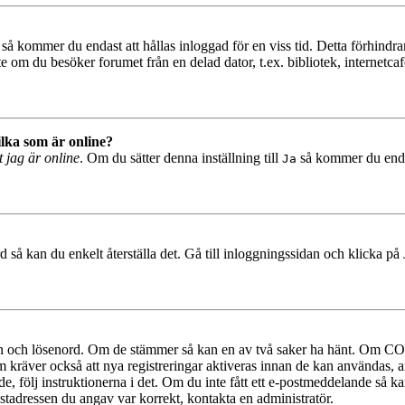
så kommer du endast att hållas inloggad för en viss tid. Detta förhindrar
 om du besöker forumet från en delad dator, t.ex. bibliotek, internetcaf
ilka som är online?
t jag är online
. Om du sätter denna inställning till
så kommer du endast
Ja
 så kan du enkelt återställa det. Gå till inloggningssidan och klicka på
mn och lösenord. Om de stämmer så kan en av två saker ha hänt. Om COP
um kräver också att nya registreringar aktiveras innan de kan användas, a
e, följ instruktionerna i det. Om du inte fått ett e-postmeddelande så ka
ostadressen du angav var korrekt, kontakta en administratör.