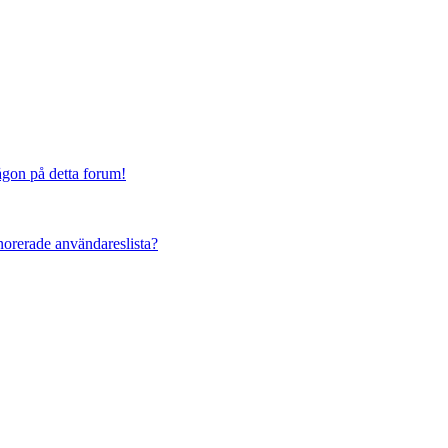
någon på detta forum!
ignorerade användareslista?