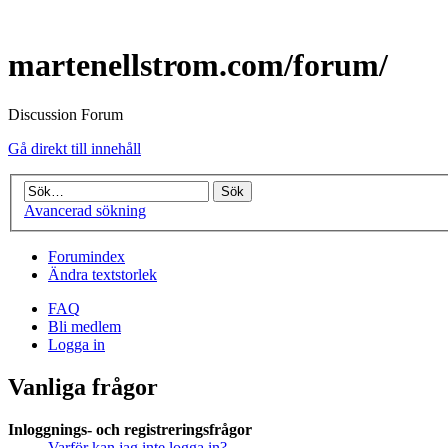
martenellstrom.com/forum/
Discussion Forum
Gå direkt till innehåll
Avancerad sökning
Forumindex
Ändra textstorlek
FAQ
Bli medlem
Logga in
Vanliga frågor
Inloggnings- och registreringsfrågor
Varför kan jag inte logga in?