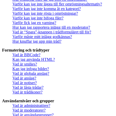
Varför kan jag inte lägga till fler omröstningsalternativ?
Varför kan jag inte komma åt en kategori?
Varför kan jag inte rösta i omröstningar?
Varför kan jag inte bifoga filer?
Varför fick jag en varning?
Hur kan jag rapportera inlägg till en moderator?
Vad är “Spara”-knappen i trådformuläret till för?
Varför måste mitt inlägg godkännas?
Hur knuffar jag upp min tråd?
Formatering och trådtyper
Vad är BBCode?
Kan jag använda HTML?
Vad är smilies?
Kan jag infoga bilder?
Vad är globala anslag?
Vad är anslag?
Vad är notiser?
Vad är låsta trådar?
Vad är trådikoner?
Användarnivåer och grupper
Vad är administratörer?
Vad är moderatorer?
Vad är användargrupper?