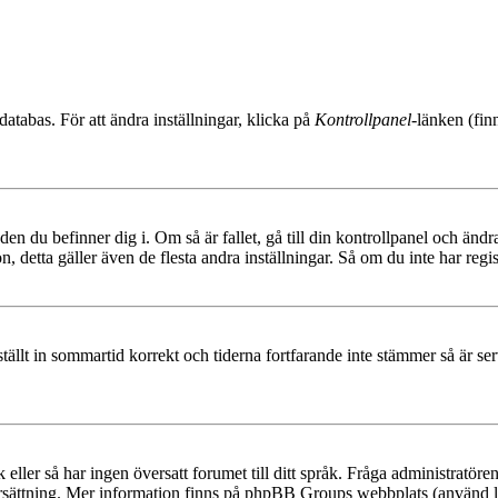
databas. För att ändra inställningar, klicka på
Kontrollpanel
-länken (fin
den du befinner dig i. Om så är fallet, gå till din kontrollpanel och änd
, detta gäller även de flesta andra inställningar. Så om du inte har regis
 ställt in sommartid korrekt och tiderna fortfarande inte stämmer så är s
råk eller så har ingen översatt forumet till ditt språk. Fråga administratö
ersättning. Mer information finns på phpBB Groups webbplats (använd l