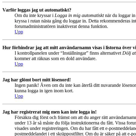
Varför loggas jag ut automatiskt?
Om du inte kryssar i
Logga in mig automatiskt
när du loggar in 
kryssa i rutan nästa gång du loggar in. Detta rekommenderas inte
forumadministratören inaktiverat denna funktion.
Upp
Hur förhindrar jag att mitt användarnamn visas i listorna över v
I kontrollpanelen under “Inställningar” finns alternativet
Dölj at
kommer att räknas som en dold användare.
Upp
Jag har glömt bort mitt lösenord!
Ingen panik! Även om du inte kan återfå ditt nuvarande lösenord
kunna logga in igen inom kort.
Upp
Jag har registrerat mig men kan inte logga in!
Försäkra dig först och främst om att du anger rätt användarna
under 13 år så måste du följa instruktionerna du fått. Vissa for
visades under registreringen. Om du har fått ett e-postmeddeland
postmeddelandet i ett skräppostfilter. Om du är säker på att e-p