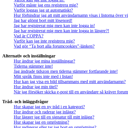
Varför måste jag ens registrera mig?
Varför loggas jag ut automatiskt?
Hur förhindrar jag att mitt användarnamn visas i listorna över v
Jag har glömt bort mitt lösenord!
Jag har registrerat mig men kan inte logga in!
Jag har registrerat mig men kan inte logga in längre?!
Vad är COPPA?
Varför kan jag inte registrera mig?
Vad gör “Ta bort alla forumcookies”-länken?
Alternativ och inställningar
Hur ändrar jag mina inställningar?
Tiderna stämmer inte!
Jag ändrade tidszon men tiderna stämmer fortfarande inte!
Mitt språk finns inte med i listan!
Hur kan jag visa en bild tillsammans med mitt användarnamn?
Hur ändrar jag min titel?
När jag försöker skicka e-post till en användare så kräver forume
Tråd- och inläggsfrågor
Hur skapar jag en ny tråd i en kategori?
Hur ändrar och raderar jag inlägg?
Hur lägger jag till en signatur till mitt inlägg?
Hur skapar jag en omröstning?
Hur redigerar eller tar jag bort en omröstning?