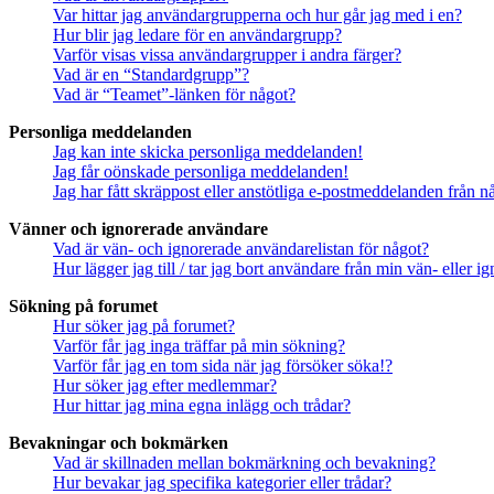
Var hittar jag användargrupperna och hur går jag med i en?
Hur blir jag ledare för en användargrupp?
Varför visas vissa användargrupper i andra färger?
Vad är en “Standardgrupp”?
Vad är “Teamet”-länken för något?
Personliga meddelanden
Jag kan inte skicka personliga meddelanden!
Jag får oönskade personliga meddelanden!
Jag har fått skräppost eller anstötliga e-postmeddelanden från 
Vänner och ignorerade användare
Vad är vän- och ignorerade användarelistan för något?
Hur lägger jag till / tar jag bort användare från min vän- eller 
Sökning på forumet
Hur söker jag på forumet?
Varför får jag inga träffar på min sökning?
Varför får jag en tom sida när jag försöker söka!?
Hur söker jag efter medlemmar?
Hur hittar jag mina egna inlägg och trådar?
Bevakningar och bokmärken
Vad är skillnaden mellan bokmärkning och bevakning?
Hur bevakar jag specifika kategorier eller trådar?