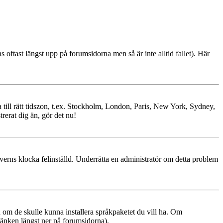
ns oftast längst upp på forumsidorna men så är inte alltid fallet). Här
ra till rätt tidszon, t.ex. Stockholm, London, Paris, New York, Sydney,
trerat dig än, gör det nu!
erverns klocka felinställd. Underrätta en administratör om detta problem
ren om de skulle kunna installera språkpaketet du vill ha. Om
änken längst ner på forumsidorna).