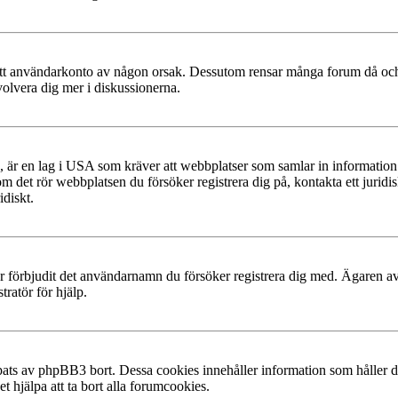
at ditt användarkonto av någon orsak. Dessutom rensar många forum då och
volvera dig mer i diskussionerna.
, är en lag i USA som kräver att webbplatser som samlar in information f
 om det rör webbplatsen du försöker registrera dig på, kontakta ett juri
diskt.
ler förbjudit det användarnamn du försöker registrera dig med. Ägaren av
ratör för hjälp.
ats av phpBB3 bort. Dessa cookies innehåller information som håller dig
t hjälpa att ta bort alla forumcookies.