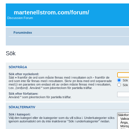
martenellstrom.com/forum/
Discussion Forum
Forumindex
Sök
SÖKFRÅGA
Sök efter nyckelord:
Sätt
+
framför de ord som måste finnas med i resultaten och
-
framför de
Sök 
ord som inte får finnas med i resultaten. Skriv en lista med ord separerade
med
|
i en parantes om endast ett av orden måste finnas med i resultaten,
Sök 
t.ex.
(ord|ord)
. Använd * som jokertecken för partiella träffar.
Sök efter författare:
Använd * som jokertecken för partiella träffar.
SÖKALTERNATIV
Sök i kategori:
Välj den kategori eller de kategorier som du vill söka i. Underkategorier söks
igenom automatiskt om du inte inaktiverar “Sök i underkategorier” nedan.